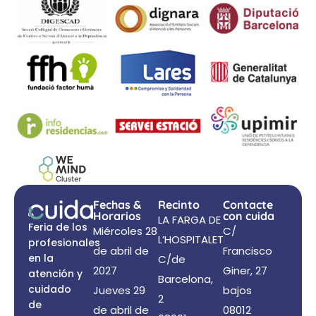
Fechas &
Recinto
Contacte
Horarios
con cuida
LA FARGA DE
Feria de los
Miércoles 28
C/
L’HOSPITALET
profesionales
de abril de
Francisco
en la
C/de
2027
Giner, 27
atención y
Barcelona,
cuidado
Jueves 29
bajos
2
de
de abril de
08012