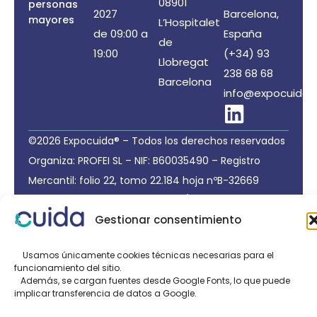
08901
personas
2027
Barcelona,
mayores
L’Hospitalet
de 09:00 a
España
de
19:00
(+34) 93
Llobregat
238 68 68
Barcelona
info@expocuida.
©2026 Expocuida® – Todos los derechos reservados
Organiza: PROFEI SL – NIF: B60035490 – Registro
Mercantil: folio 22, tomo 22.184 hoja nºB-32669
Política de Privacidad de Datos
/
Política de Cookies
Gestionar consentimiento
/
Aviso legal
Organizado por:
Usamos únicamente cookies técnicas necesarias para el
funcionamiento del sitio.
Además, se cargan fuentes desde Google Fonts, lo que puede
implicar transferencia de datos a Google.