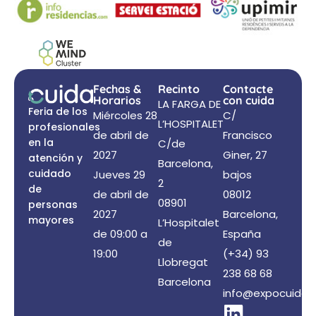
Fechas &
Recinto
Contacte
Horarios
con cuida
LA FARGA DE
Feria de los
Miércoles 28
C/
L’HOSPITALET
profesionales
de abril de
Francisco
en la
C/de
2027
Giner, 27
atención y
Barcelona,
cuidado
Jueves 29
bajos
2
de
de abril de
08012
08901
personas
2027
Barcelona,
mayores
L’Hospitalet
de 09:00 a
España
de
19:00
(+34) 93
Llobregat
238 68 68
Barcelona
info@expocuida.