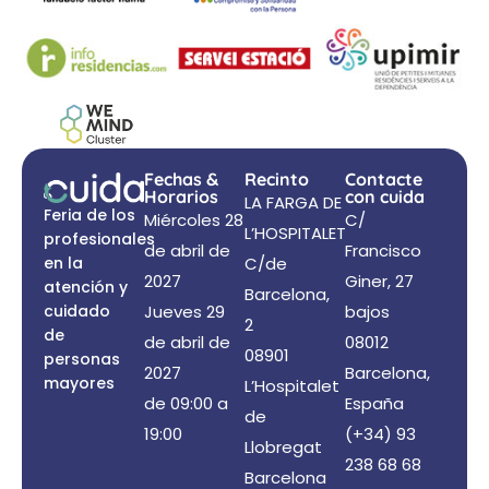
Fechas &
Recinto
Contacte
Horarios
con cuida
LA FARGA DE
Feria de los
Miércoles 28
C/
L’HOSPITALET
profesionales
de abril de
Francisco
en la
C/de
2027
Giner, 27
atención y
Barcelona,
cuidado
Jueves 29
bajos
2
de
de abril de
08012
08901
personas
2027
Barcelona,
mayores
L’Hospitalet
de 09:00 a
España
de
19:00
(+34) 93
Llobregat
238 68 68
Barcelona