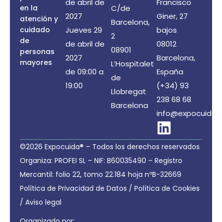
de abril de
Francisco
en la
C/de
2027
Giner, 27
atención y
Barcelona,
cuidado
Jueves 29
bajos
2
de
de abril de
08012
08901
personas
2027
Barcelona,
mayores
L’Hospitalet
de 09:00 a
España
de
19:00
(+34) 93
Llobregat
238 68 68
Barcelona
info@expocuida.
©2026 Expocuida® – Todos los derechos reservados
Organiza: PROFEI SL – NIF: B60035490 – Registro
Mercantil: folio 22, tomo 22.184 hoja nºB-32669
Política de Privacidad de Datos
/
Política de Cookies
/
Aviso legal
Organizado por: