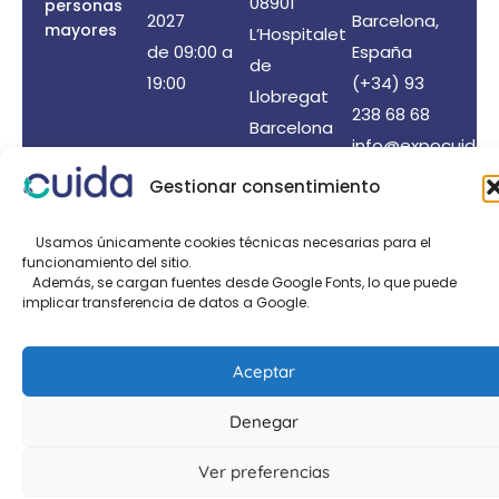
08901
personas
2027
Barcelona,
mayores
L’Hospitalet
de 09:00 a
España
de
19:00
(+34) 93
Llobregat
238 68 68
Barcelona
info@expocuida.
Gestionar consentimiento
©2026 Expocuida® – Todos los derechos reservados
Usamos únicamente cookies técnicas necesarias para el
Organiza: PROFEI SL – NIF: B60035490 – Registro
funcionamiento del sitio.
Mercantil: folio 22, tomo 22.184 hoja nºB-32669
Además, se cargan fuentes desde Google Fonts, lo que puede
implicar transferencia de datos a Google.
Política de Privacidad de Datos
/
Política de Cookies
/
Aviso legal
Aceptar
Organizado por:
Denegar
Ver preferencias