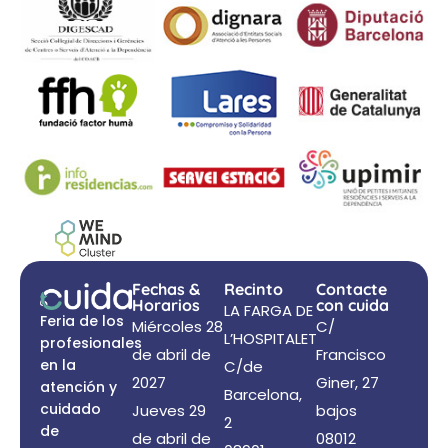
Fechas &
Recinto
Contacte
Horarios
con cuida
LA FARGA DE
Feria de los
Miércoles 28
C/
L’HOSPITALET
profesionales
de abril de
Francisco
en la
C/de
2027
Giner, 27
atención y
Barcelona,
cuidado
Jueves 29
bajos
2
de
de abril de
08012