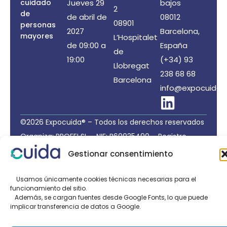
cuidado
Jueves 29
bajos
2
de
de abril de
08012
08901
personas
2027
Barcelona,
mayores
L’Hospitalet
de 09:00 a
España
de
19:00
(+34) 93
Llobregat
238 68 68
Barcelona
info@expocuida.
©2026 Expocuida® – Todos los derechos reservados
Organiza: PROFEI SL – NIF: B60035490 – Registro
Mercantil: folio 22, tomo 22.184 hoja nºB-32669
Gestionar consentimiento
Política de Privacidad de Datos
/
Política de Cookies
/
Aviso legal
Usamos únicamente cookies técnicas necesarias para el
funcionamiento del sitio.
Organizado por:
Además, se cargan fuentes desde Google Fonts, lo que puede
implicar transferencia de datos a Google.