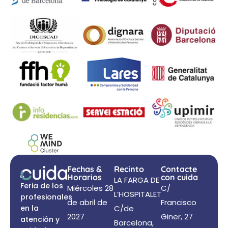
Fechas &
Recinto
Contacte
Horarios
con cuida
LA FARGA DE
Feria de los
Miércoles 28
C/
L’HOSPITALET
profesionales
de abril de
Francisco
en la
C/de
2027
Giner, 27
atención y
Barcelona,