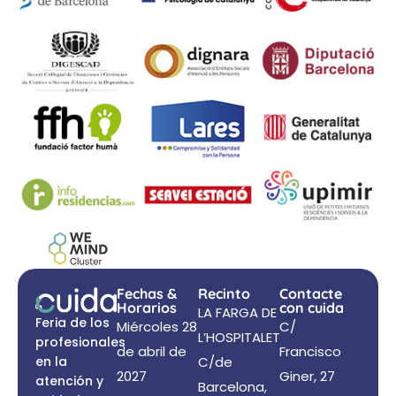
Fechas &
Recinto
Contacte
Horarios
con cuida
LA FARGA DE
Feria de los
Miércoles 28
C/
L’HOSPITALET
profesionales
de abril de
Francisco
en la
C/de
2027
Giner, 27
atención y
Barcelona,