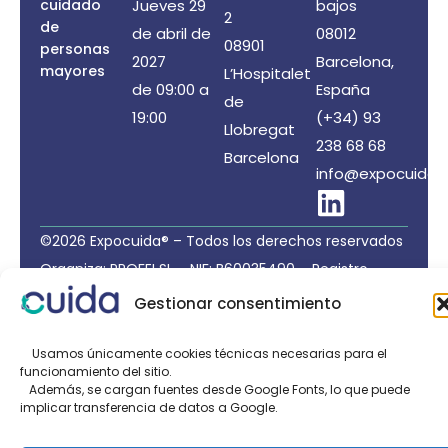
cuidado
Jueves 29
bajos
2
de
de abril de
08012
08901
personas
2027
Barcelona,
mayores
L’Hospitalet
de 09:00 a
España
de
19:00
(+34) 93
Llobregat
238 68 68
Barcelona
info@expocuida.
©2026 Expocuida® – Todos los derechos reservados
Organiza: PROFEI SL – NIF: B60035490 – Registro
Mercantil: folio 22, tomo 22.184 hoja nºB-32669
Gestionar consentimiento
Política de Privacidad de Datos
/
Política de Cookies
/
Aviso legal
Usamos únicamente cookies técnicas necesarias para el
funcionamiento del sitio.
Organizado por:
Además, se cargan fuentes desde Google Fonts, lo que puede
implicar transferencia de datos a Google.