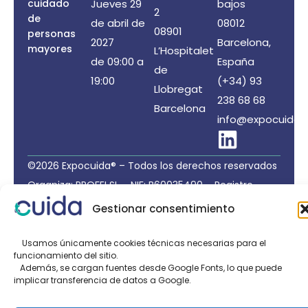
cuidado
Jueves 29
bajos
2
de
de abril de
08012
08901
personas
2027
Barcelona,
mayores
L’Hospitalet
de 09:00 a
España
de
19:00
(+34) 93
Llobregat
238 68 68
Barcelona
info@expocuida.
©2026 Expocuida® – Todos los derechos reservados
Organiza: PROFEI SL – NIF: B60035490 – Registro
Mercantil: folio 22, tomo 22.184 hoja nºB-32669
Gestionar consentimiento
Política de Privacidad de Datos
/
Política de Cookies
/
Aviso legal
Usamos únicamente cookies técnicas necesarias para el
funcionamiento del sitio.
Organizado por:
Además, se cargan fuentes desde Google Fonts, lo que puede
implicar transferencia de datos a Google.