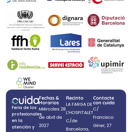
Fechas &
Recinto
Contacte
Horarios
con cuida
LA FARGA DE
Feria de los
Miércoles 28
C/
L’HOSPITALET
profesionales
de abril de
Francisco
en la
C/de
2027
Giner, 27
atención y
Barcelona,