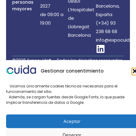
08901
personas
2027
Barcelona,
mayores
L’Hospitalet
de 09:00 a
España
de
19:00
(+34) 93
Llobregat
238 68 68
Barcelona
info@expocuida.
©2026 Expocuida® – Todos los derechos reservados
Organiza: PROFEI SL – NIF: B60035490 – Registro
Gestionar consentimiento
Mercantil: folio 22, tomo 22.184 hoja nºB-32669
Política de Privacidad de Datos
/
Política de Cookies
Usamos únicamente cookies técnicas necesarias para el
funcionamiento del sitio.
/
Aviso legal
Además, se cargan fuentes desde Google Fonts, lo que puede
implicar transferencia de datos a Google.
Organizado por:
Aceptar
Denegar