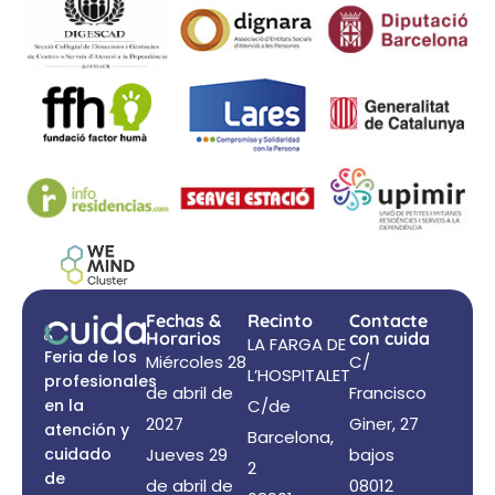
Fechas &
Recinto
Contacte
Horarios
con cuida
LA FARGA DE
Feria de los
Miércoles 28
C/
L’HOSPITALET
profesionales
de abril de
Francisco
en la
C/de
2027
Giner, 27
atención y
Barcelona,
cuidado
Jueves 29
bajos
2
de
de abril de
08012