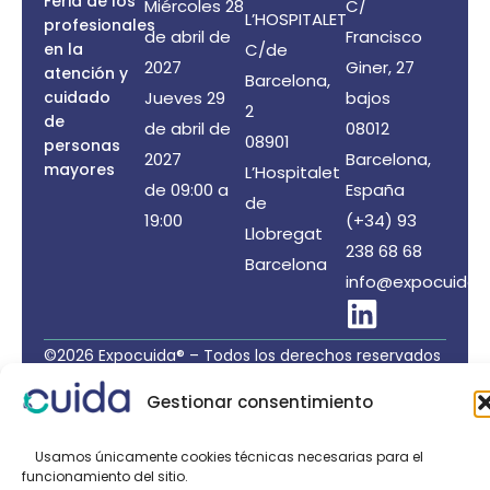
Feria de los
Miércoles 28
C/
L’HOSPITALET
profesionales
de abril de
Francisco
en la
C/de
2027
Giner, 27
atención y
Barcelona,
cuidado
Jueves 29
bajos
2
de
de abril de
08012
08901
personas
2027
Barcelona,
mayores
L’Hospitalet
de 09:00 a
España
de
19:00
(+34) 93
Llobregat
238 68 68
Barcelona
info@expocuida.
©2026 Expocuida® – Todos los derechos reservados
Organiza: PROFEI SL – NIF: B60035490 – Registro
Gestionar consentimiento
Mercantil: folio 22, tomo 22.184 hoja nºB-32669
Política de Privacidad de Datos
/
Política de Cookies
Usamos únicamente cookies técnicas necesarias para el
funcionamiento del sitio.
/
Aviso legal