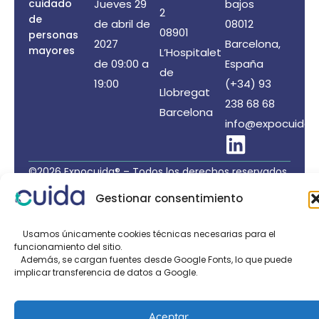
cuidado
Jueves 29
bajos
2
de
de abril de
08012
08901
personas
2027
Barcelona,
mayores
L’Hospitalet
de 09:00 a
España
de
19:00
(+34) 93
Llobregat
238 68 68
Barcelona
info@expocuida.
©2026 Expocuida® – Todos los derechos reservados
Organiza: PROFEI SL – NIF: B60035490 – Registro
Gestionar consentimiento
Mercantil: folio 22, tomo 22.184 hoja nºB-32669
Política de Privacidad de Datos
/
Política de Cookies
Usamos únicamente cookies técnicas necesarias para el
funcionamiento del sitio.
/
Aviso legal
Además, se cargan fuentes desde Google Fonts, lo que puede
implicar transferencia de datos a Google.
Organizado por:
Aceptar