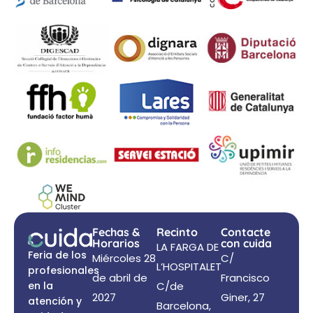
Fechas &
Recinto
Contacte
Horarios
con cuida
LA FARGA DE
Feria de los
Miércoles 28
C/
L’HOSPITALET
profesionales
de abril de
Francisco
en la
C/de
2027
Giner, 27
atención y
Barcelona,