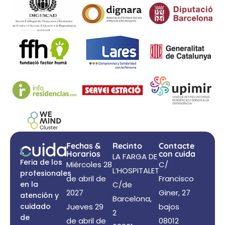
Fechas &
Recinto
Contacte
Horarios
con cuida
LA FARGA DE
Feria de los
Miércoles 28
C/
L’HOSPITALET
profesionales
de abril de
Francisco
en la
C/de
2027
Giner, 27
atención y
Barcelona,
cuidado
Jueves 29
bajos
2
de
de abril de
08012