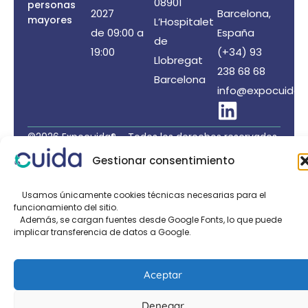
08901
personas
2027
Barcelona,
mayores
L’Hospitalet
de 09:00 a
España
de
19:00
(+34) 93
Llobregat
238 68 68
Barcelona
info@expocuida.
©2026 Expocuida® – Todos los derechos reservados
Organiza: PROFEI SL – NIF: B60035490 – Registro
Gestionar consentimiento
Mercantil: folio 22, tomo 22.184 hoja nºB-32669
Política de Privacidad de Datos
/
Política de Cookies
Usamos únicamente cookies técnicas necesarias para el
funcionamiento del sitio.
/
Aviso legal
Además, se cargan fuentes desde Google Fonts, lo que puede
implicar transferencia de datos a Google.
Organizado por:
Aceptar
Denegar