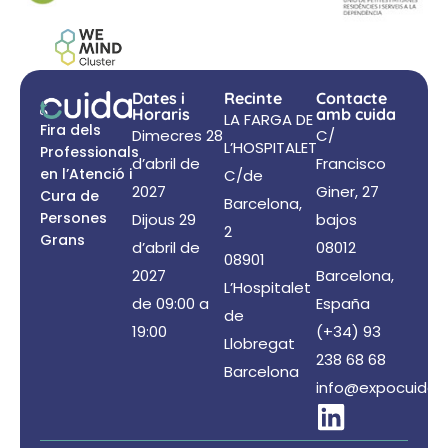
Dates i
Recinte
Contacte
Horaris
amb cuida
LA FARGA DE
Fira dels
Dimecres 28
C/
L’HOSPITALET
Professionals
d’abril de
Francisco
en l’Atenció i
C/de
2027
Giner, 27
Cura de
Barcelona,
Persones
Dijous 29
bajos
2
Grans
d’abril de
08012
08901
2027
Barcelona,
L’Hospitalet
de 09:00 a
España
de
19:00
(+34) 93
Llobregat
238 68 68
Barcelona
info@expocuida.