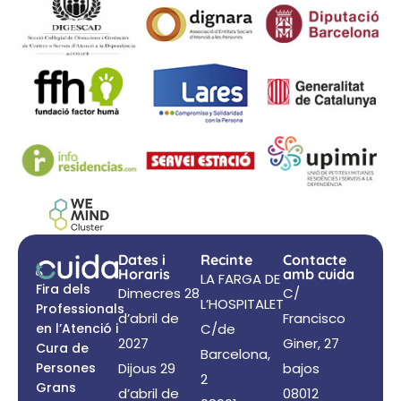
Dates i
Recinte
Contacte
Horaris
amb cuida
LA FARGA DE
Fira dels
Dimecres 28
C/
L’HOSPITALET
Professionals
d’abril de
Francisco
en l’Atenció i
C/de
2027
Giner, 27
Cura de
Barcelona,
Persones
Dijous 29
bajos
2
Grans
d’abril de
08012