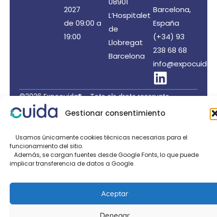
08901
2027
Barcelona,
L’Hospitalet
de 09:00 a
España
de
19:00
(+34) 93
Llobregat
238 68 68
Barcelona
info@expocuida.
©2026 Expocuida® – Tots els drets reservats
Organizta: PROFEI SL – NIF: B60035490 – Registre
Gestionar consentimiento
Mercantil: folio 22, tom 22.184 full nºB-32669
Política de Privacitat de Dades
/
Política de Cookies
Usamos únicamente cookies técnicas necesarias para el
funcionamiento del sitio.
/
Avis legal
Además, se cargan fuentes desde Google Fonts, lo que puede
implicar transferencia de datos a Google.
Organitzat per:
Aceptar
Denegar